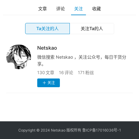
苹
登录
注册
果
文章
评论
关注
收藏
导
航
Ta关注的人
关注Ta的人
网
Netskao
址
导
微信搜索 Netskao ，关注公众号，每日干货分
航
享。
130
文章
16
评论
171
粉丝
关注
Copyright © 2024 Netskao 版权所有
鲁ICP备17016036号-1