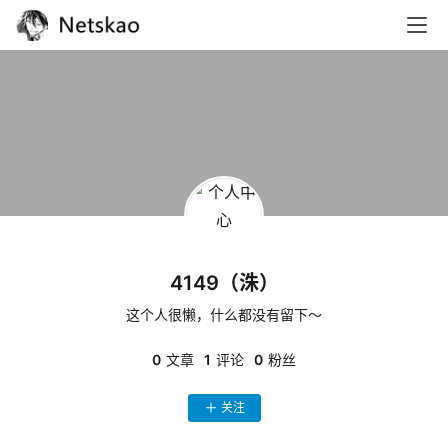
资
讯
4149（洙）
这个人很懒，什么都没有留下～
巨
魔
0
文章
1
评论
0
粉丝
导
航
关注