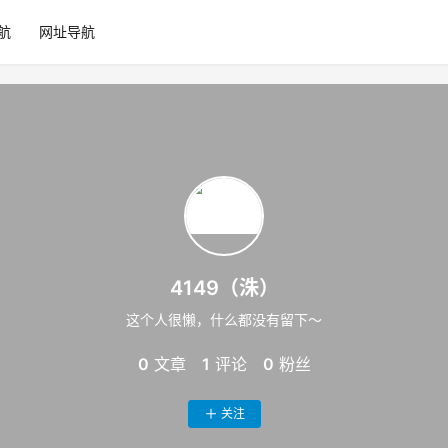
航
网址导航
4149（洙）
这个人很懒，什么都没有留下～
0
文章
1
评论
0
粉丝
关注