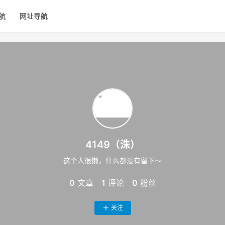
航
网址导航
4149（洙）
这个人很懒，什么都没有留下～
0
文章
1
评论
0
粉丝
关注