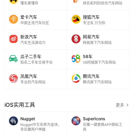
懂车更懂你
排名前列的综合汽车网站
资
讯
爱卡汽车
搜狐汽车
中国主流汽车社区
专注车.只为你
巨
新浪汽车
网易汽车
魔
汽车生活源动力
网易旗下汽车网站
导
航
瓜子二手车
58车
知名二手车交易平台
58同城旗下汽车网站
苹
登录
注册
凤凰汽车
腾讯汽车
果
专业的汽车网站
腾讯旗下汽车网站
导
航
iOS实用工具
更多
网
址
Nugget
SuperIcons
导
Nugget中文名称为金块，
巨魔一键更换APP图标工
航
非巨魔用户神器
具