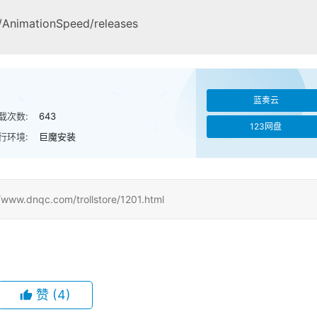
/AnimationSpeed/releases
蓝奏云
载次数:
643
123网盘
行环境:
巨魔安装
qc.com/trollstore/1201.html
赞
(4)