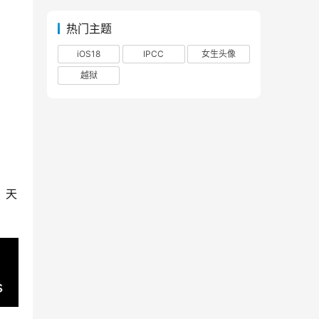
热门主题
iOS18
IPCC
女生头像
越狱
、天