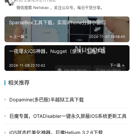
130
文章
16
评论
171
粉丝
网
微信搜索 Netskao ，关注公众号，每日干货分享。
址
导
SparseBox工具下载，实现iPhone分屏小窗口
航
上一篇
2024-11-07 19:58:45
一夜爆火iOS神器，Nugget（金块）工具下载
由于该工具目前只能提取 iOS 系统文件，但不支持修改，
2024-11-08 22:10:42
下一篇
所以作用有限，比如以前要提取自带文件，需要 Filza ，现
在用 Schemeshare 也可以了，主要便于查看系统信息等。
相关推荐
对于一些网友关心的，该漏洞对 巨魔 和 iOS越狱是否有帮
助时，开发者 @MasterMike88 大佬日前明确表示，没有
Dopamine(多巴胺)半越狱工具下载
任何帮助。
巨魔专属，OTADisabler一键永久屏蔽iOS系统更新工具
作者示例的一些路径，感兴趣的朋友可以查看试试。
iOS状态栏美化神器，巨魔Helium 3.2.6下载