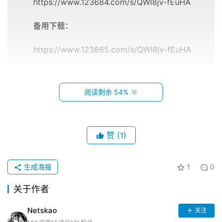
https://www.123684.com/s/QWl8jv-fEuHA
备用下载：
https://www.123865.com/s/QWl8jv-fEuHA
资
讯
工具使用非常简单，安装工具后打开 Schemeshare，然后
阅读剩余 54%
输入
「文件绝对路径」 → 点击「Export」→选择
巨
「AirDrop」
隔空投送到另外一台苹果设备，就能正常读取
魔
文件信息了。
导
赞
(1)
航
苹
生成海报
1
0
登录
注册
果
关于作者
导
航
Netskao
关注