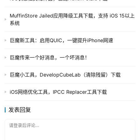
🔴var/Keychains/keychain-2.db
MuffinStore Jailed应用降级工具下载，支持 iOS 15以上
字体路径：
系统
🔴/System/Library/Fonts/LanguageSupport/PingFang.tt
c
巨魔新工具：启用QUIC，一键提升iPhone网速
时钟字体路径：
🔴/System/Library/Fonts/AppFonts/LockClock.ttf
巨魔传来一个好消息，一个坏消息！
更多大家可以自行挖掘。如果遇到提取的不是文件，而是
巨魔小工具，DevelopCubeLab（清除残留）下载
TXT文件的话，说明提取失败，需要等待工具后续优化。
最后值得一提的是，该漏洞已经提交了，苹果官方已确定存
iOS网络优化工具，IPCC Replacer工具下载
在该漏洞。
苹果已经在 11 月 5 日发布的 iOS 18.2 beta 2 
中正式封堵了该漏洞
，所以该工具仅支持 iOS 16.0- 
发表回复
iOS18.2 beta 1，后续的系统版本均不支持。
请登录后评论...
本文来自 Netskao，如若转载，请注明出处：