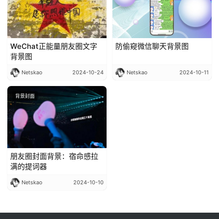
苹
登录
注册
果
导
WeChat正能量朋友圈文字
防偷窥微信聊天背景图
航
背景图 ​​​
Netskao
2024-10-24
Netskao
2024-10-11
网
址
背景封面
导
航
朋友圈封面背景：宿命感拉
满的提词器
Netskao
2024-10-10