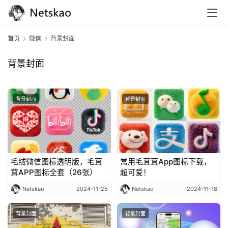
首页
微信
背景封面
背景封面
背景封面
背景封面
资
讯
毛绒微信图标透明版，毛茸
常用毛茸茸App图标下载，
茸APP图标全套（26张）
超可爱！
巨
魔
Netskao
2024-11-25
Netskao
2024-11-18
导
航
背景封面
背景封面