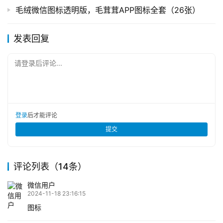
毛绒微信图标透明版，毛茸茸APP图标全套（26张）
航
苹
发表回复
登录
注册
果
导
请登录后评论...
航
网
址
登录
后才能评论
导
提交
航
评论列表（14条）
微信用户
2024-11-18 23:16:15
图标