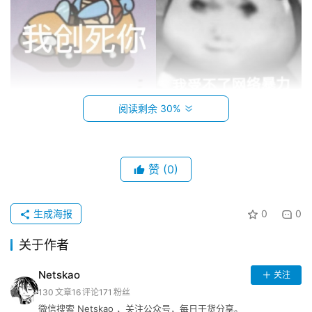
资
讯
巨
阅读剩余 30%
魔
导
航
赞
(0)
苹
登录
注册
果
生成海报
0
0
导
关于作者
航
Netskao
关注
网
130
文章
16
评论
171
粉丝
址
微信搜索 Netskao ，关注公众号，每日干货分享。