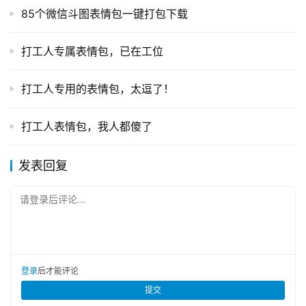
85个微信斗图表情包一键打包下载
打工人专属表情包，已在工位
打工人专用的表情包，太逗了！
打工人表情包，我人都傻了
本文来自 Netskao，如若转载，请注明出处：
https://www.dnqc.com/weixin/1003.html
发表回复
请登录后评论...
登录
后才能评论
提交