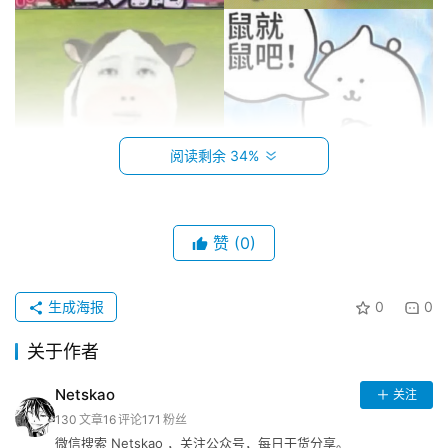
资
讯
巨
阅读剩余 34%
魔
导
航
赞
(0)
苹
登录
注册
果
生成海报
0
0
导
关于作者
航
Netskao
关注
网
130
文章
16
评论
171
粉丝
址
微信搜索 Netskao ，关注公众号，每日干货分享。