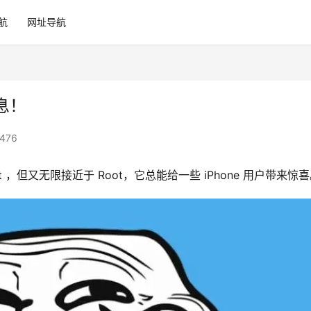
航
网址导航
息！
476
t ，但又无限接近于 Root，它总能给一些 iPhone 用户带来惊