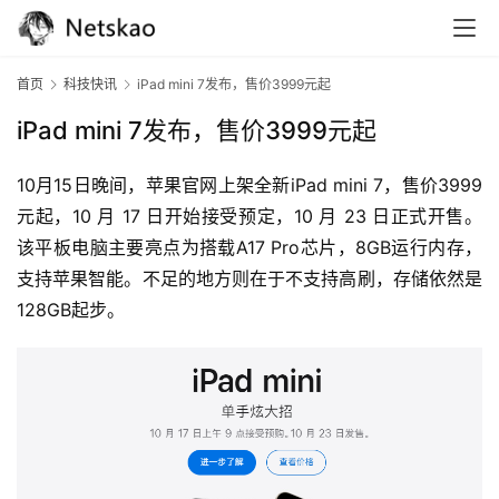
首页
科技快讯
iPad mini 7发布，售价3999元起
iPad mini 7发布，售价3999元起
10月15日晚间，苹果官网上架全新iPad mini 7，售价3999
元起，10 月 17 日开始接受预定，10 月 23 日正式开售。
该平板电脑主要亮点为搭载A17 Pro芯片，8GB运行内存，
支持苹果智能。不足的地方则在于不支持高刷，存储依然是
128GB起步。
资
讯
巨