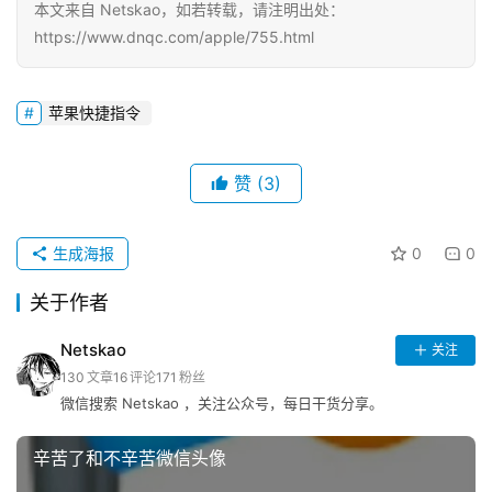
讯
本文来自 Netskao，如若转载，请注明出处：
https://www.dnqc.com/apple/755.html
巨
魔
苹果快捷指令
导
航
赞
(3)
苹
登录
注册
果
生成海报
0
0
导
航
关于作者
网
Netskao
关注
址
130
文章
16
评论
171
粉丝
导
微信搜索 Netskao ，关注公众号，每日干货分享。
航
辛苦了和不辛苦微信头像